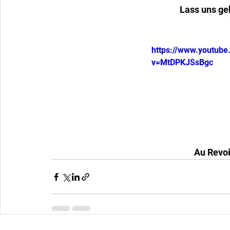
Lass uns ge
https://www.youtub
v=MtDPKJSsBgc
Au Revoi