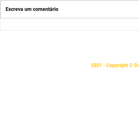
Escreva um comentário
10 Fatos e curiosidades sobre a
Castelo de Ne
Alemanha
maravilha al
R. São Sebastião, 16
Telefon
atendime
2021 - Copyright ©
D