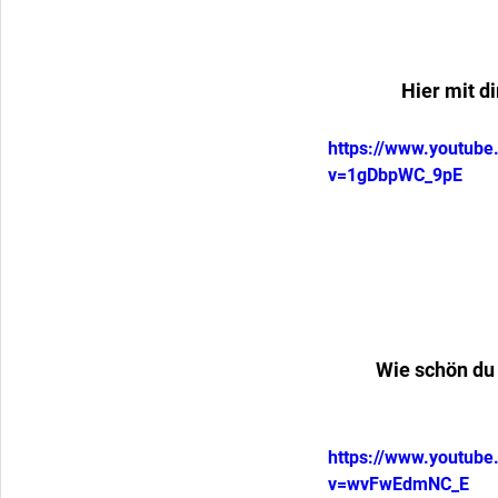
Hier mit d
https://www.youtub
v=1gDbpWC_9pE
Wie schön du 
https://www.youtub
v=wvFwEdmNC_E