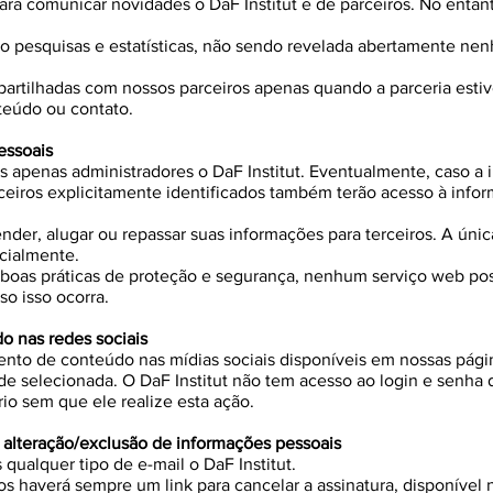
 para comunicar novidades o DaF Institut e de parceiros. No entan
o pesquisas e estatísticas, não sendo revelada abertamente ne
artilhadas com nossos parceiros apenas quando a parceria estive
teúdo ou contato.
essoais
s apenas administradores o DaF Institut. Eventualmente, caso a 
rceiros explicitamente identificados também terão acesso à inf
r, alugar ou repassar suas informações para terceiros. A úni
icialmente.
oas práticas de proteção e segurança, nenhum serviço web pos
o isso ocorra.
o nas redes sociais
nto de conteúdo nas mídias sociais disponíveis em nossas págin
de selecionada. O DaF Institut não tem acesso ao login e senha
o sem que ele realize esta ação.
 alteração/exclusão de informações pessoais
qualquer tipo de e-mail o DaF Institut.
 haverá sempre um link para cancelar a assinatura, disponível na