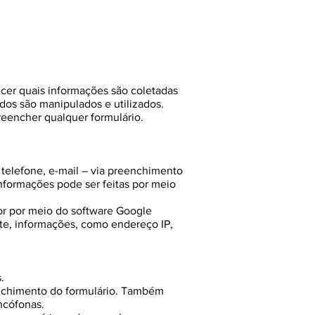
ixos 2026
More
ecer quais informações são coletadas
dos são manipulados e utilizados.
reencher qualquer formulário.
telefone, e-mail – via preenchimento
informações pode ser feitas por meio
or por meio do software Google
nte, informações, como endereço IP,
.
eenchimento do formulário. Também
ncófonas.