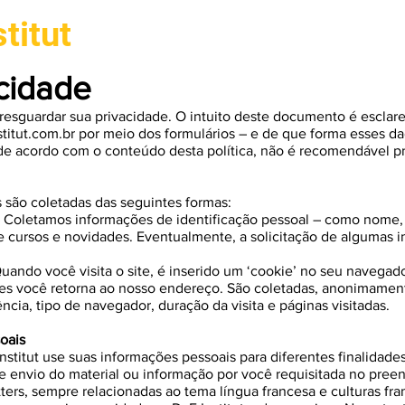
titut
Campanha B
acidade
resguardar sua privacidade. O intuito deste documento é esclar
titut.com.br
por meio dos formulários – e de que forma esses da
 de acordo com o conteúdo desta política, não é recomendável p
s são coletadas das seguintes formas:
– Coletamos informações de identificação pessoal – como nome, 
e cursos e novidades. Eventualmente, a solicitação de algumas 
uando você visita o site, é inserido um ‘cookie’ no seu navegad
vezes você retorna ao nosso endereço. São coletadas, anonimame
ência, tipo de navegador, duração da visita e páginas visitadas.
oais
stitut use suas informações pessoais para diferentes finalidades
 de envio do material ou informação por você requisitada no pr
ers, sempre relacionadas ao tema língua francesa e culturas fra